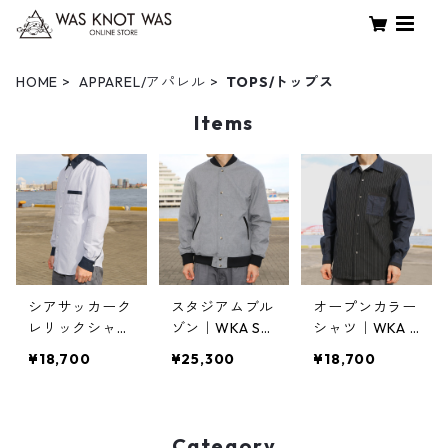
HOME
APPAREL/アパレル
TOPS/トップス
Items
シアサッカーク
スタジアムブル
オープンカラー
レリックシャツ
ゾン｜WKA ST
シャツ｜WKA T
｜WKA TWO-F
ADIUM BLOUS
HREE-FABRIC
¥18,700
¥25,300
¥18,700
ABRIC BLEND
ON 23｜FB-112
BLEND OPEN C
CLERIC SHIRT
OLLAR SHIRT 2
23｜FB-111
3｜FB-110
Category