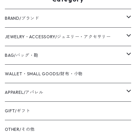
BRAND/ブランド
WAS KNOT WAS
JEWELRY・ACCESSORY/ジュエリー・アクセサリー
2019 S/S
Coaling Cards Publisher
RING/リング・指輪
BAG/バッグ・鞄
PIERCED EARRINGS/ピアス
CANVAS/帆布
WALLET・SMALL GOODS/財布・小物
EAR CUFF/イヤーカフ
LEATHER/皮革
APPAREL/アパレル
BANGLE・BRACELET/バングル・ブレスレット
トートバッグ
TOPS/トップス
GIFT/ギフト
SHIRT・BLOUSE/シャツ・ブラウス
K18YG/K18イエローゴールド
ショルダーバッグ
OUTER/アウター
OTHER/その他