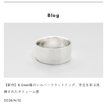
JACKET・BLOUSON/ジャケット・ブルゾン
K18PG/K18ピンクゴールド
Blog
PT900/プラチナ
K10YG/K10イエローゴールド
SILVER/シルバー
BRASS/真鍮
RH.P/ロジウムメッキコーティング
【新作】8.0mm幅のシルバーフラットリング、手元を彩る洗
練されたボリューム感
PGP/ピンクゴールドメッキコーティング
2026/4/12