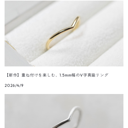
K24・K18GP/ゴールドメッキコーティング
GEM STONE/天然石
OXIDE/燻し加工
K10PG/K10ピンクゴールド
【新作】重ね付けを楽しむ、1.5mm幅のV字真鍮リング
2026/4/9