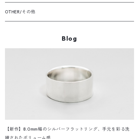
SHIRT・BLOUSE/シャツ・ブラウス
K18YG/K18イエローゴールド
ショルダーバッグ
OUTER/アウター
OTHER/その他
JACKET・BLOUSON/ジャケット・ブルゾン
K18PG/K18ピンクゴールド
Blog
PT900/プラチナ
K10YG/K10イエローゴールド
SILVER/シルバー
BRASS/真鍮
RH.P/ロジウムメッキコーティング
【新作】8.0mm幅のシルバーフラットリング、手元を彩る洗
練されたボリューム感