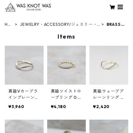
HO
JEWELRY・ACCESSORY/ジュエリー・
BRASS/
ME
アクセサリー
真鍮
Items
真鍮Vカーブラ
真鍮ツイストロ
真鍮ウェーブプ
インプレーンリ
ープリング 0.8
レーンリング 1.
ング 1.5mm幅
mm×2 鏡面｜FA
2mm幅 槌目｜F
¥3,960
¥4,180
¥2,420
鏡面｜FA-1184
-1168
A-1011