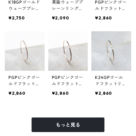
K18GPゴールド
真鍮ウェーブプ
PGPピンクゴー
ウェーブプレー
レーンリング
ルドフラットリ
ンリング 0.8m
0.8mm幅 槌目
ング 0.8mm幅
¥2,750
¥2,090
¥2,860
m幅 槌目 3号～
3号～27号｜W
縦槌目 3号～27
27号｜WKH K1
KH WAVE PLAI
号｜WKH PGP
8GP WAVE PLA
N RING 0.8 bs
FLAT RING 0.8
IN RING 0.8 bs
hammer｜FA-1
bs vertical ha
hammer｜FA-1
007
mmer｜FA-998
009
PGPピンクゴー
PGPピンクゴー
K24GPゴール
ルドフラットリ
ルドフラットリ
ドフラットリン
ング 0.8mm幅
ング 0.8mm幅
グ 0.8mm幅 縦
¥2,860
¥2,860
¥2,860
槌目 3号～27号
鏡面 3号～27号
槌目 3号～27号
｜WKH PGP FL
｜WKH PGP FL
｜WKH K24GP
AT RING 0.8 bs
AT RING 0.8 bs
FLAT RING 0.8
hammer｜FA-9
gloss｜FA-996
bs vertical ha
97
mmer｜FA-995
もっと見る