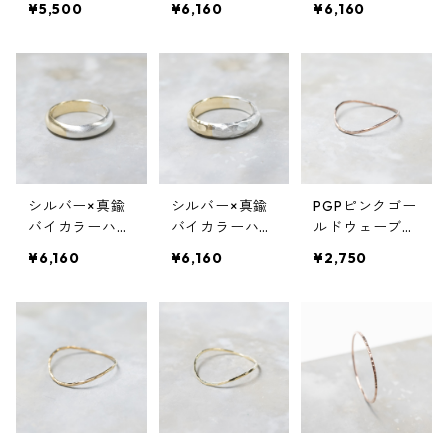
¥5,500
¥6,160
¥6,160
ンリング 3.0m
ンリング 4.0m
ンリング 4.0m
m幅 つや消し槌
m幅 槌目 3号～
m幅 鏡面 3号～
目 3号～27号｜
27号｜WKH SV
27号｜WKH SV
WKF SV×BS BI
×BS BI-COLOR
×BS BI-COLOR
-COLOR HALF
HALF DOME PL
HALF DOME PL
DOME PLAIN RI
AIN RING 4.0 h
AIN RING 4.0 gl
NG 3.0 matte h
ammer｜FA-10
oss｜FA-1035
ammer｜FA-10
37
87
シルバー×真鍮
シルバー×真鍮
PGPピンクゴー
バイカラーハー
バイカラーハー
ルドウェーブプ
フドームプレー
フドームプレー
レーンリング
¥6,160
¥6,160
¥2,750
ンリング 4.0m
ンリング 4.0m
0.8mm幅 槌目
m幅 つや消し 3
m幅 つや消し槌
3号～27号｜ W
号～27号｜WK
目 3号～27号｜
KH PGP WAVE
H SV×BS BI-C
WKH SV×BS BI
PLAIN RING 0.8
OLOR HALF DO
-COLOR HALF
bs hammer｜F
ME PLAIN RING
DOME PLAIN RI
A-1010
4.0 matte｜FA-
NG 4.0 matte h
1036
ammer｜FA-10
38