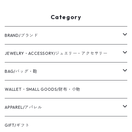
Category
BRAND/ブランド
WAS KNOT WAS
JEWELRY・ACCESSORY/ジュエリー・アクセサリー
2019 S/S
Coaling Cards Publisher
RING/リング・指輪
BAG/バッグ・鞄
PIERCED EARRINGS/ピアス
CANVAS/帆布
WALLET・SMALL GOODS/財布・小物
EAR CUFF/イヤーカフ
LEATHER/皮革
APPAREL/アパレル
BANGLE・BRACELET/バングル・ブレスレット
トートバッグ
TOPS/トップス
GIFT/ギフト