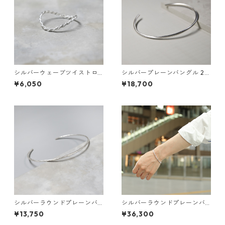
シルバーウェーブツイストロ
シルバープレーンバングル 2.
ープリング 0.8mm×2 つや消
0mm幅 つや消し｜WKS PLAN
¥6,050
¥18,700
し 3号～27号｜WKH WAVE T
E BANGLE 2.0 sv matte｜FA
WIST ROPE RING 0.8×2 sv m
-604
atte｜FA-1081
シルバーラウンドプレーンバ
シルバーラウンドプレーンバ
ングル 1.5mm幅 つや消し槌目
ングル 3.0mm幅 鏡面｜FA-11
¥13,750
¥36,300
｜FA-1095
07