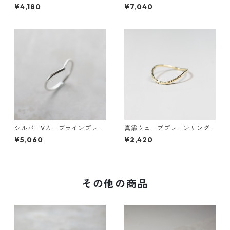
mm×2 鏡面｜FA-1168
ンリング 1.2mm×2 鏡面｜FA-
¥4,180
¥7,040
1158
シルバーVカーブラインプレー
真鍮ウェーブプレーンリング
ンリング 1.5mm幅 鏡面｜FA-1
1.2mm幅 槌目｜FA-1011
¥5,060
¥2,420
180
その他の商品