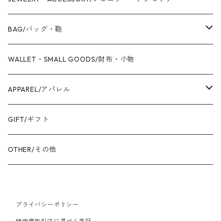
2019 S/S
Coaling Cards Publisher
RING/リング・指輪
BAG/バッグ・鞄
PIERCED EARRINGS/ピアス
CANVAS/帆布
WALLET・SMALL GOODS/財布・小物
EAR CUFF/イヤーカフ
LEATHER/皮革
APPAREL/アパレル
BANGLE・BRACELET/バングル・ブレスレット
トートバッグ
TOPS/トップス
GIFT/ギフト
SHIRT・BLOUSE/シャツ・ブラウス
K18YG/K18イエローゴールド
ショルダーバッグ
OUTER/アウター
OTHER/その他
JACKET・BLOUSON/ジャケット・ブルゾン
K18PG/K18ピンクゴールド
プライバシーポリシー
PT900/プラチナ