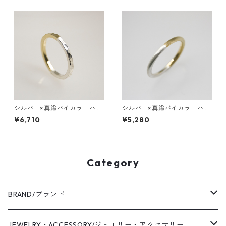
シルバー×真鍮バイカラーハー
シルバー×真鍮バイカラーハー
フフラットリング 2.0mm幅
フプレーンリング 2.0mm幅
¥6,710
¥5,280
槌目｜WKS SV×BS BI-COLOR
つや消し｜WKS SV×BS BI-CO
HALF FLAT RING 2.0 hamme
LOR HALF PLANE RING 2.0
r｜FA-512
matte｜FA-507
Category
BRAND/ブランド
WAS KNOT WAS
JEWELRY・ACCESSORY/ジュエリー・アクセサリー