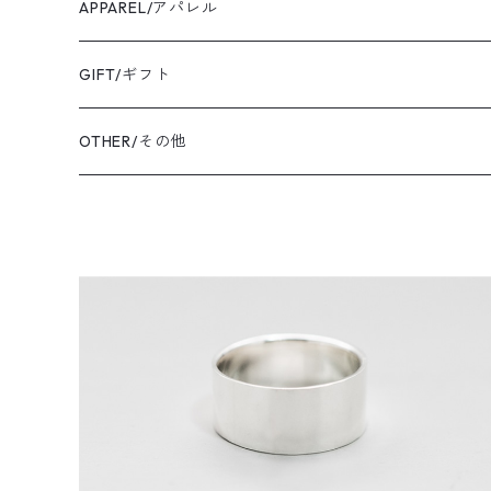
EAR CUFF/イヤーカフ
LEATHER/皮革
APPAREL/アパレル
BANGLE・BRACELET/バングル・ブレスレット
トートバッグ
TOPS/トップス
GIFT/ギフト
SHIRT・BLOUSE/シャツ・ブラウス
K18YG/K18イエローゴールド
ショルダーバッグ
OUTER/アウター
OTHER/その他
JACKET・BLOUSON/ジャケット・ブルゾン
K18PG/K18ピンクゴールド
PT900/プラチナ
K10YG/K10イエローゴールド
SILVER/シルバー
BRASS/真鍮