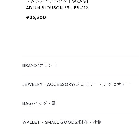
スタジアムブルゾン｜WKA ST
ADIUM BLOUSON 23｜FB-112
¥25,300
BRAND/ブランド
WAS KNOT WAS
JEWELRY・ACCESSORY/ジュエリー・アクセサリー
2019 S/S
Coaling Cards Publisher
RING/リング・指輪
BAG/バッグ・鞄
PIERCED EARRINGS/ピアス
CANVAS/帆布
WALLET・SMALL GOODS/財布・小物