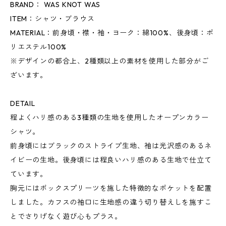
BRAND： WAS KNOT WAS
ITEM：シャツ・ブラウス
MATERIAL：前身頃・襟・袖・ヨーク：綿100%、後身頃：ポ
リエステル100%
※デザインの都合上、2種類以上の素材を使用した部分がご
ざいます。
DETAIL
程よくハリ感のある3種類の生地を使用したオープンカラー
シャツ。
前身頃にはブラックのストライプ生地、袖は光沢感のあるネ
イビーの生地。後身頃には程良いハリ感のある生地で仕立て
ています。
胸元にはボックスプリーツを施した特徴的なポケットを配置
しました。カフスの袖口に生地感の違う切り替えしを施すこ
とでさりげなく遊び心もプラス。