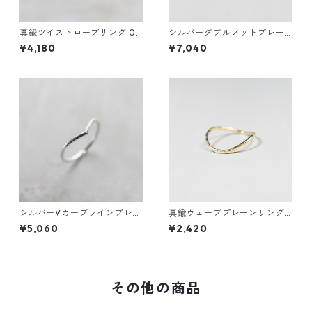
真鍮ツイストロープリング 0.8
シルバーダブルノットプレー
mm×2 鏡面｜FA-1168
ンリング 1.2mm×2 鏡面｜FA-
¥4,180
¥7,040
1158
シルバーVカーブラインプレー
真鍮ウェーブプレーンリング
ンリング 1.5mm幅 鏡面｜FA-1
1.2mm幅 槌目｜FA-1011
¥5,060
¥2,420
180
その他の商品