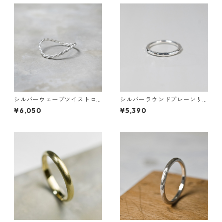
シルバーウェーブツイストロ
シルバーラウンドプレーンリ
ープリング 0.8mm×2 つや消
ング 1.8mm幅 槌目｜FA-120
¥6,050
¥5,390
し 3号～27号｜WKH WAVE T
WIST ROPE RING 0.8×2 sv m
atte｜FA-1081