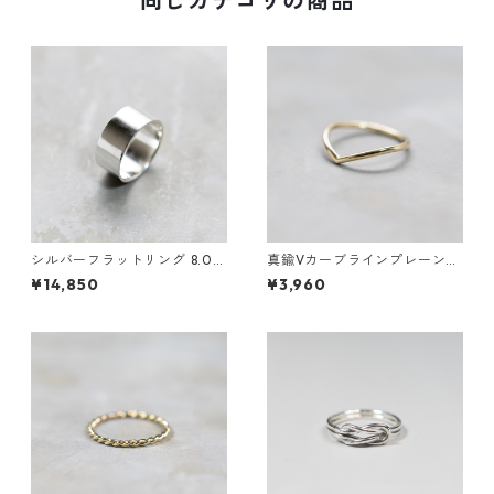
同じカテゴリの商品
シルバーフラットリング 8.0m
真鍮Vカーブラインプレーンリ
m幅 鏡面｜FA-1186
ング 1.5mm幅 鏡面｜FA-1184
¥14,850
¥3,960