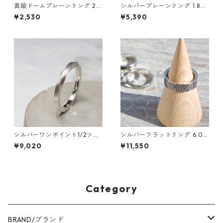
真鍮ドームプレーンリング 2.5
シルバープレーンリング 1.8m
mm幅 つや消し 3号～27号｜
m幅 つや消し槌目 3号～27号
¥2,530
¥5,390
WKH DOME PLAIN RING 2.5
｜WKS PLANE RING 1.8 sv m
bs matte｜FA-829
atte hammer｜FA-394
シルバーワンポイント1/2ツイ
シルバーフラットリング 6.0m
ストリング 1.8mm幅 つや消し
m幅 鎚目 燻し 3号～27号｜W
¥9,020
¥11,550
3号～27号｜WKS ONEPOINT
KS FLAT RING 6.0 sv hamme
1/2 TWIST RING 1.8 sv matte
r finish oxidized｜SILVER95
｜FA-337
0 銀 指輪 FA-182
Category
BRAND/ブランド