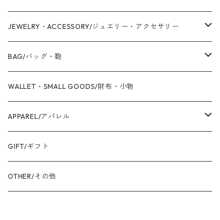
WAS KNOT WAS
JEWELRY・ACCESSORY/ジュエリー・アクセサリー
2019 S/S
Coaling Cards Publisher
RING/リング・指輪
BAG/バッグ・鞄
PIERCED EARRINGS/ピアス
CANVAS/帆布
WALLET・SMALL GOODS/財布・小物
EAR CUFF/イヤーカフ
LEATHER/皮革
APPAREL/アパレル
BANGLE・BRACELET/バングル・ブレスレット
トートバッグ
TOPS/トップス
GIFT/ギフト
SHIRT・BLOUSE/シャツ・ブラウス
K18YG/K18イエローゴールド
ショルダーバッグ
OUTER/アウター
OTHER/その他
JACKET・BLOUSON/ジャケット・ブルゾン
K18PG/K18ピンクゴールド