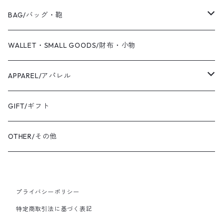
2019 S/S
Coaling Cards Publisher
RING/リング・指輪
BAG/バッグ・鞄
PIERCED EARRINGS/ピアス
CANVAS/帆布
WALLET・SMALL GOODS/財布・小物
EAR CUFF/イヤーカフ
LEATHER/皮革
APPAREL/アパレル
BANGLE・BRACELET/バングル・ブレスレット
トートバッグ
TOPS/トップス
GIFT/ギフト
SHIRT・BLOUSE/シャツ・ブラウス
K18YG/K18イエローゴールド
ショルダーバッグ
OUTER/アウター
OTHER/その他
JACKET・BLOUSON/ジャケット・ブルゾン
K18PG/K18ピンクゴールド
プライバシーポリシー
PT900/プラチナ
特定商取引法に基づく表記