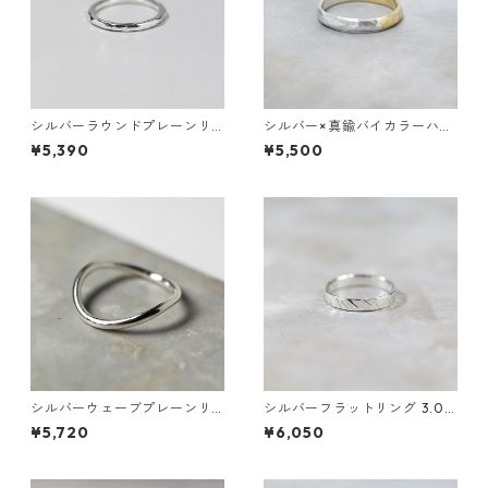
シルバーラウンドプレーンリ
シルバー×真鍮バイカラーハー
ング 1.8mm幅 槌目｜FA-120
フドームプレーンリング 3.0m
¥5,390
¥5,500
m幅 つや消し槌目 3号～27号
｜WKF SV×BS BI-COLOR HA
LF DOME PLAIN RING 3.0 m
atte hammer｜FA-1087
シルバーウェーブプレーンリ
シルバーフラットリング 3.0m
ング 1.8mm幅 鏡面 3号～27号
m幅 斜槌目｜FA-1178
¥5,720
¥6,050
｜WKH WAVE PLAIN RING 1.8
sv gloss｜FA-853