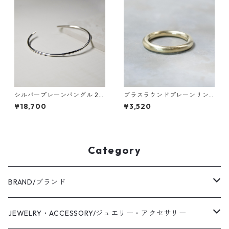
シルバープレーンバングル 2.
ブラスラウンドプレーンリン
0mm幅 鏡面｜WKS PLANE B
グ 3.0mm幅 マット 3号～27
¥18,700
¥3,520
ANGLE 2.0 sv mirror｜FA-6
号｜WKS ROUND PLANE RIN
03
G 3.0 bs matte｜BRASS 真鍮
指輪 FA-146
Category
BRAND/ブランド
WAS KNOT WAS
JEWELRY・ACCESSORY/ジュエリー・アクセサリー