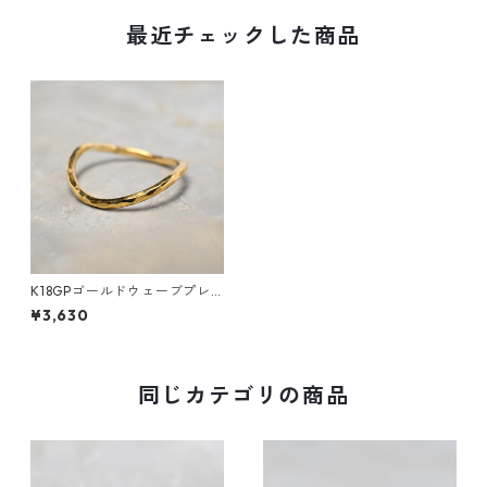
最近チェックした商品
K18GPゴールドウェーブプレ
ーンリング 1.5mm幅 槌目 3号
¥3,630
～27号｜WKH K18GP WAVE P
LAIN RING 1.5 bs hammer｜F
A-918
同じカテゴリの商品