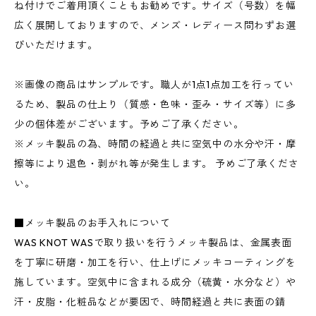
ね付けでご着用頂くこともお勧めです。サイズ（号数）を幅
広く展開しておりますので、メンズ・レディース問わずお選
びいただけます。
※画像の商品はサンプルです。職人が1点1点加工を行ってい
るため、製品の仕上り（質感・色味・歪み・サイズ等）に多
少の個体差がございます。予めご了承ください。
※メッキ製品の為、時間の経過と共に空気中の水分や汗・摩
擦等により退色・剥がれ等が発生します。 予めご了承くださ
い。
■メッキ製品のお手入れについて
WAS KNOT WASで取り扱いを行うメッキ製品は、金属表面
を丁寧に研磨・加工を行い、仕上げにメッキコーティングを
施しています。空気中に含まれる成分（硫黄・水分など）や
汗・皮脂・化粧品などが要因で、時間経過と共に表面の錆