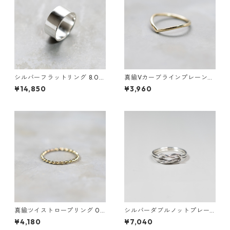
シルバーフラットリング 8.0m
真鍮Vカーブラインプレーンリ
m幅 鏡面｜FA-1186
ング 1.5mm幅 鏡面｜FA-1184
¥14,850
¥3,960
真鍮ツイストロープリング 0.8
シルバーダブルノットプレー
mm×2 鏡面｜FA-1168
ンリング 1.2mm×2 鏡面｜FA-
¥4,180
¥7,040
1158