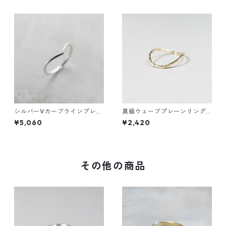
シルバーVカーブラインプレー
真鍮ウェーブプレーンリング
ンリング 1.5mm幅 鏡面｜FA-1
1.2mm幅 槌目｜FA-1011
¥5,060
¥2,420
180
その他の商品