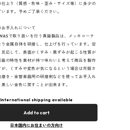
の仕上り（質感・色味・歪み・サイズ等）に多少の
ざいます。予めご了承ください。
のお手入れについて
OT WASで取り扱いを行う真鍮製品は、メッキコーテ
なり金属自体を研磨し、仕上げを行っています。空
と反応して、表面がくすみ・黒ずみが起こる性質が
真鍮の特性を素材が持つ味わいと考えて商品を製作
すが、くすみや変色が気になるという場合は市販さ
鍮磨き・金管楽器用の研磨剤などを使ってお手入れ
、美しい金色に戻すことが出来ます。
International shipping available
Add to cart
日本国内にお住まいの方向け