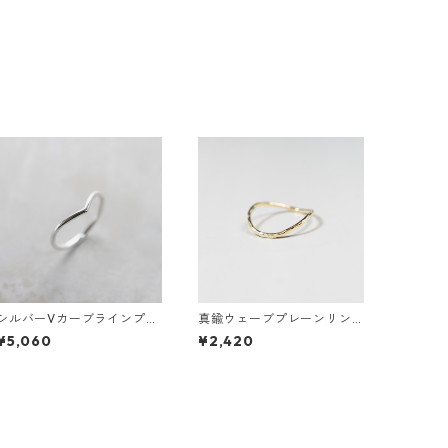
シルバーVカーブラインプレ
真鍮ウェーブプレーンリン
ーンリング 1.5mm幅 鏡面｜
グ 1.2mm幅 槌目｜FA-1011
¥5,060
¥2,420
FA-1180