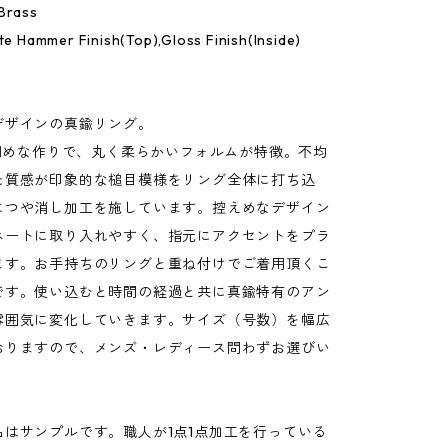
Brass
tte Hammer Finish(Top),Gloss Finish(Inside)
デザインの真鍮リング。
の細めな作りで、丸く柔らかいフォルムが特徴。不均
た質感が印象的な槌目模様をリング全体に打ち込
につや消し加工を施しています。控えめなデザイン
ネートに取り入れやすく、指元にアクセントをプラ
ます。お手持ちのリングと重ね付けでご着用頂くこ
です。使い込むと時間の経過と共に真鍮特有のアン
雰囲気に変化していきます。サイズ（号数）を幅広
おりますので、メンズ・レディース問わずお選びい
。
品はサンプルです。職人が1点1点加工を行っている