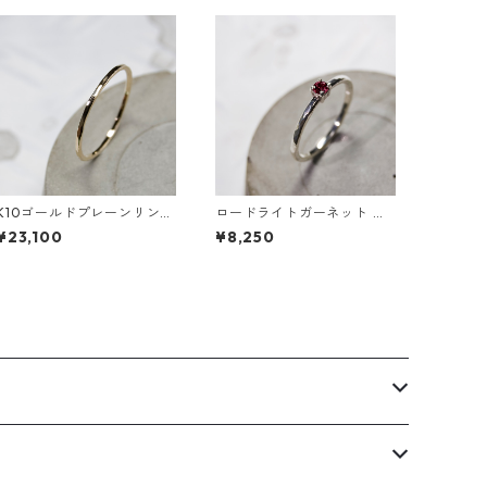
K10ゴールドプレーンリング
ロードライトガーネット ラ
1.0mm幅 槌目 3号～27号｜
ウンド3mm シルバープレー
¥23,100
¥8,250
WKS PLANE RING 1.0 K10
ンリング 1.5mm幅 槌目 3号
hammer｜FA-348
～21号｜W.K.W. RHODOLIT
E GARNET RD3mm PLANE
RING 1.5 sv hammer finish
｜FA-290