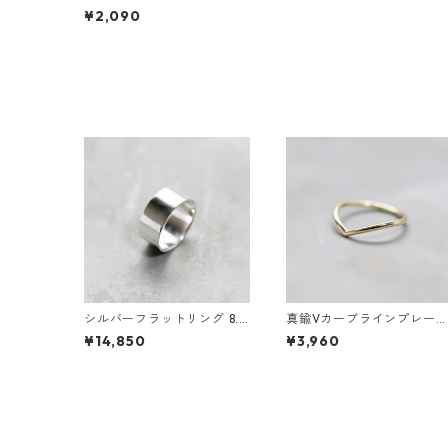
幅 つや消し槌目 3号～27号
¥2,090
｜WKH PLAIN RING 1.5 bs
matte hammer｜FA-915
シルバーフラットリング 8.0
真鍮Vカーブラインプレー
mm幅 鏡面｜FA-1186
リング 1.5mm幅 鏡面｜FA-
¥14,850
¥3,960
184