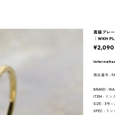
真鍮プレーン
｜WKH PLA
¥2,090
Internatio
商品番号 : FA
BRAND : W
ITEM : リ
SIZE : 3号
SPEC : リ