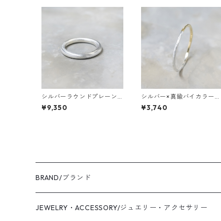
シルバーラウンドプレーン
シルバー×真鍮バイカラーハ
リング 2.5mm幅 つや消し 3
ーフプレーンリング 1.2mm
¥9,350
¥3,740
号～27号｜WKH ROUND PL
幅 つや消し槌目 3号～27号
AIN RING 2.5 sv matte｜F
｜WKH SV×BS BI-COLOR 
A-262
ALF PLAIN RING 1.2 matte
hammer｜FA-974
BRAND/ブランド
WAS KNOT WAS
JEWELRY・ACCESSORY/ジュエリー・アクセサリー