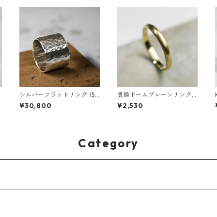
シルバーフラットリング 15.
真鍮ドームプレーンリング
0mm幅 つや消し槌目 3号～
2.5mm幅 つや消し 3号～27
¥30,800
¥2,530
27号｜WKS FLAT RING 15.0
号｜WKH DOME PLAIN RIN
H
sv matte hammer ｜FA-41
G 2.5 bs matte｜FA-829
3
Category