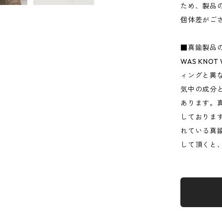
ため、製品
個体差がご
■真鍮製品
WAS KN
ィングと異
気中の成分
あります。
しておりま
れている真
して頂くと