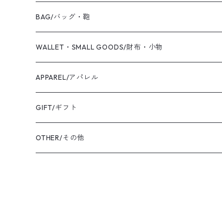
2019 S/S
Coaling Cards Publisher
RING/リング・指輪
BAG/バッグ・鞄
PIERCED EARRINGS/ピアス
CANVAS/帆布
WALLET・SMALL GOODS/財布・小物
EAR CUFF/イヤーカフ
LEATHER/皮革
APPAREL/アパレル
BANGLE・BRACELET/バングル・ブレスレット
トートバッグ
TOPS/トップス
GIFT/ギフト
SHIRT・BLOUSE/シャツ・ブラウス
K18YG/K18イエローゴールド
ショルダーバッグ
OUTER/アウター
OTHER/その他
JACKET・BLOUSON/ジャケット・ブルゾン
K18PG/K18ピンクゴールド
PT900/プラチナ