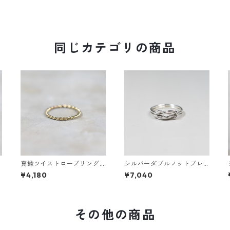
同じカテゴリの商品
ン
真鍮ツイストロープリング
シルバーダブルノットプレ
1
0.8mm×2 鏡面｜FA-1168
ーンリング 1.2mm×2 鏡面｜
¥4,180
¥7,040
FA-1158
その他の商品