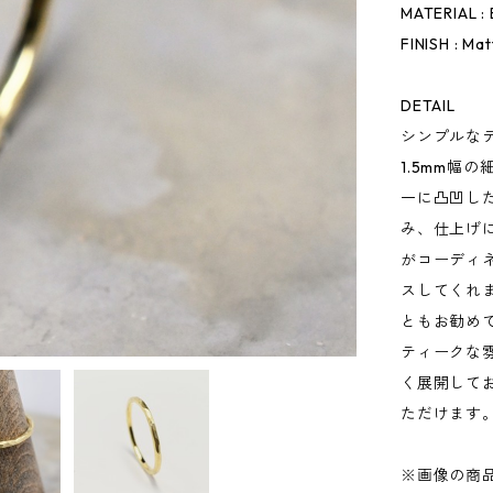
MATERIAL : 
FINISH : Ma
DETAIL
シンプルな
1.5mm幅
一に凸凹し
み、仕上げ
がコーディ
スしてくれ
ともお勧め
ティークな
く展開して
ただけます
※画像の商