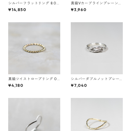
シルバーフラットリング 8.0m
真鍮Vカーブラインプレーンリ
m幅 鏡面｜FA-1186
ング 1.5mm幅 鏡面｜FA-1184
¥14,850
¥3,960
真鍮ツイストロープリング 0.8
シルバーダブルノットプレー
mm×2 鏡面｜FA-1168
ンリング 1.2mm×2 鏡面｜FA-
¥4,180
¥7,040
1158