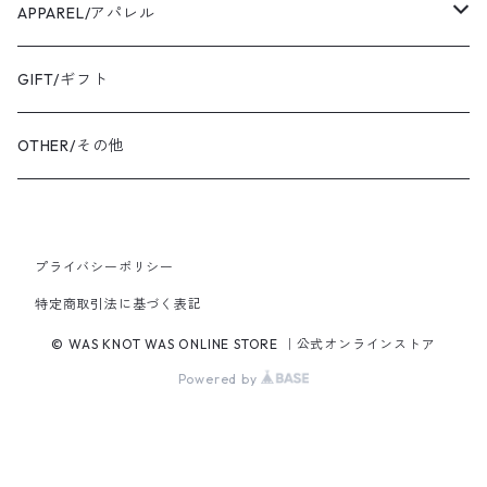
EAR CUFF/イヤーカフ
LEATHER/皮革
APPAREL/アパレル
BANGLE・BRACELET/バングル・ブレスレット
トートバッグ
TOPS/トップス
GIFT/ギフト
SHIRT・BLOUSE/シャツ・ブラウス
K18YG/K18イエローゴールド
ショルダーバッグ
OUTER/アウター
OTHER/その他
JACKET・BLOUSON/ジャケット・ブルゾン
K18PG/K18ピンクゴールド
プライバシーポリシー
PT900/プラチナ
特定商取引法に基づく表記
K10YG/K10イエローゴールド
© WAS KNOT WAS ONLINE STORE ｜公式オンラインストア
Powered by
SILVER/シルバー
BRASS/真鍮