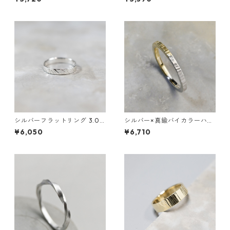
27号｜WKH WAVE PLAIN RIN
G 1.8 sv matte｜FA-854
シルバーフラットリング 3.0m
シルバー×真鍮バイカラーハー
m幅 斜槌目｜FA-1178
フシックフラットリング 2.0m
¥6,050
¥6,710
m幅 つや消し縦槌目 3号～27
号｜WKH SV×BS BI-COLOR H
ALF THICK FLAT RING 2.0 m
atte vertical hammer｜FA-8
98