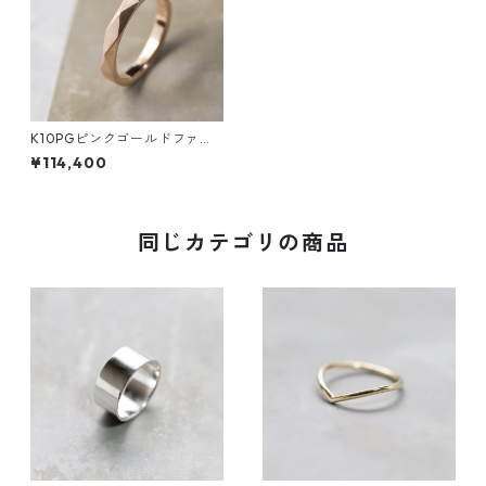
K10PGピンクゴールドファセ
ットリング 2.8mm幅 つや消し
¥114,400
5号～15号｜WKC FACET RING
2.8 K10PG matte｜FA-666
同じカテゴリの商品