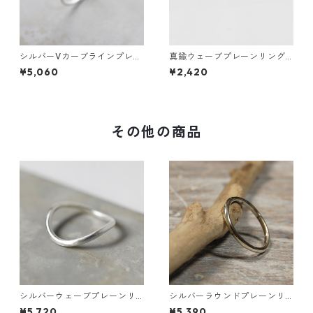
シルバーVカーブラインプレー
真鍮ウェーブプレーンリング
ンリング 1.5mm幅 鏡面｜FA-1
1.2mm幅 槌目｜FA-1011
¥5,060
¥2,420
180
その他の商品
シルバーウェーブプレーンリ
シルバーラウンドプレーンリ
ング 1.8mm幅 つや消し 3号～
ング 1.8mm幅 鏡面｜FA-118
¥5,720
¥5,390