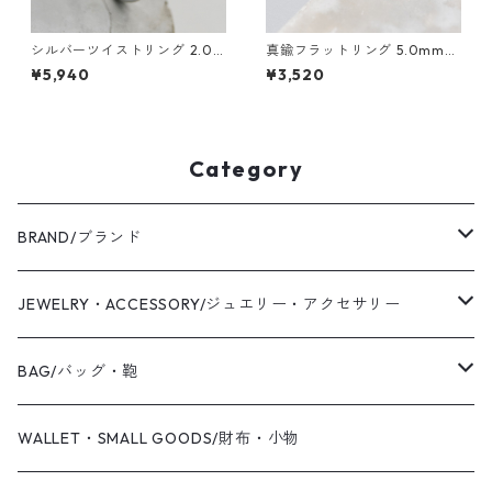
シルバーツイストリング 2.0m
真鍮フラットリング 5.0mm幅
m幅 つや消し 3号～27号｜W
縦槌目｜FA-1117
¥5,940
¥3,520
KH TWIST RING 2.0 sv matt
e｜FA-680
Category
BRAND/ブランド
WAS KNOT WAS
JEWELRY・ACCESSORY/ジュエリー・アクセサリー
2019 S/S
Coaling Cards Publisher
RING/リング・指輪
BAG/バッグ・鞄
PIERCED EARRINGS/ピアス
CANVAS/帆布
WALLET・SMALL GOODS/財布・小物