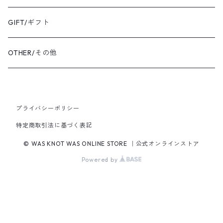
BANGLE・BRACELET/バングル・ブレスレット
トートバッグ
TOPS/トップス
GIFT/ギフト
SHIRT・BLOUSE/シャツ・ブラウス
K18YG/K18イエローゴールド
ショルダーバッグ
OUTER/アウター
OTHER/その他
JACKET・BLOUSON/ジャケット・ブルゾン
K18PG/K18ピンクゴールド
プライバシーポリシー
PT900/プラチナ
特定商取引法に基づく表記
K10YG/K10イエローゴールド
© WAS KNOT WAS ONLINE STORE ｜公式オンラインストア
Powered by
SILVER/シルバー
BRASS/真鍮