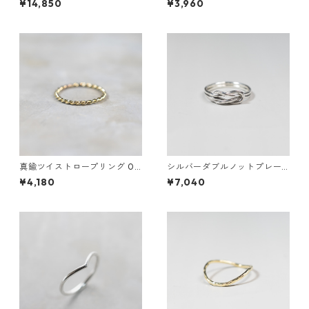
¥14,850
¥3,960
真鍮ツイストロープリング 0.8
シルバーダブルノットプレー
mm×2 鏡面｜FA-1168
ンリング 1.2mm×2 鏡面｜FA-
¥4,180
¥7,040
1158