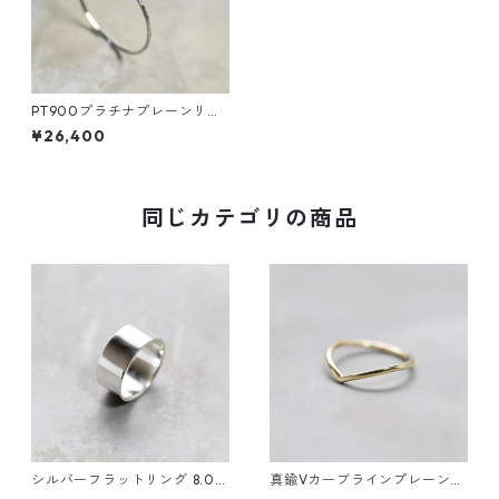
PT900プラチナプレーンリン
グ 0.8mm幅 つや消し槌目 3
¥26,400
号～27号｜WKS PLANE RING
0.8 pt900 matte hammer｜
FA-618
同じカテゴリの商品
シルバーフラットリング 8.0m
真鍮Vカーブラインプレーンリ
m幅 鏡面｜FA-1186
ング 1.5mm幅 鏡面｜FA-1184