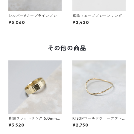
シルバーVカーブラインプレー
真鍮ウェーブプレーンリング
ンリング 1.5mm幅 鏡面｜FA-1
1.2mm幅 槌目｜FA-1011
¥5,060
¥2,420
180
その他の商品
真鍮フラットリング 5.0mm幅
K18GPゴールドウェーブプレ
縦槌目｜FA-1117
ーンリング 0.8mm幅 槌目 3
¥3,520
¥2,750
号～27号｜WKH K18GP WAVE
PLAIN RING 0.8 bs hammer