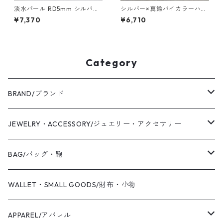
淡水パール RD5mm シルバー
シルバー×真鍮バイカラーハー
ラウンドプレーンリング 2.0m
フシックフラットリング 2.0m
¥7,370
¥6,710
m幅 鏡面｜FA-1112
m幅 つや消し縦槌目 3号～27
号｜WKH SV×BS BI-COLOR H
ALF THICK FLAT RING 2.0 m
atte vertical hammer｜FA-8
98
Category
BRAND/ブランド
WAS KNOT WAS
JEWELRY・ACCESSORY/ジュエリー・アクセサリー
2019 S/S
Coaling Cards Publisher
RING/リング・指輪
BAG/バッグ・鞄
PIERCED EARRINGS/ピアス
CANVAS/帆布
WALLET・SMALL GOODS/財布・小物
EAR CUFF/イヤーカフ
LEATHER/皮革
APPAREL/アパレル