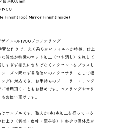
ング幅:約0.8mm
 Pt900
te Finish(Top),Mirror Finish(Inside)
ザインのPt900プラチナリング
の華奢な作りで、丸く柔らかいフォルムが特徴。仕上
いた質感が特徴のマット加工（つや消し）を施して
張しすぎず指先にさりげなくアクセントをプラスし
。シーズン問わず普段使いのアクセサリーとして幅
リングに対応でき、お手持ちのジュエリー・リング
でご着用頂くこともお勧めです。ペアリングやマリ
にもお使い頂けます。
品はサンプルです。職人が1点1点加工を行っている
の仕上り（質感・色味・歪み等）に多少の個体差が