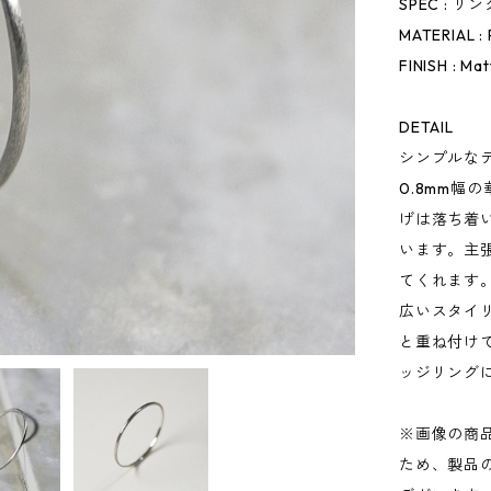
SPEC : リ
MATERIAL :
FINISH : Mat
DETAIL
シンプルなデ
0.8mm幅
げは落ち着
います。主
てくれます
広いスタイ
と重ね付け
ッジリング
※画像の商
ため、製品