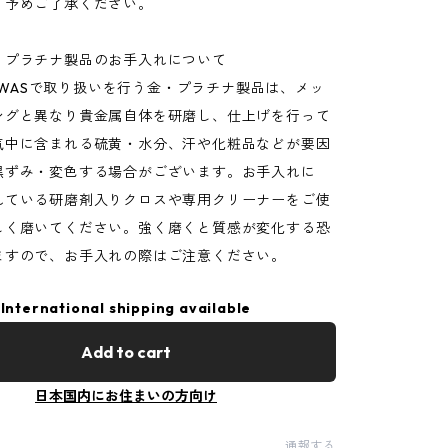
。予めご了承ください。
・プラチナ製品のお手入れについて
OT WASで取り扱いを行う金・プラチナ製品は、メッ
ングと異なり貴金属自体を研磨し、仕上げを行って
気中に含まれる硫黄・水分、汗や化粧品などが要因
黒ずみ・変色する場合がございます。お手入れに
れている研磨剤入りクロスや専用クリーナーをご使
しく磨いてください。強く磨くと質感が変化する恐
ますので、お手入れの際はご注意ください。
International shipping available
Add to cart
日本国内にお住まいの方向け
通報する