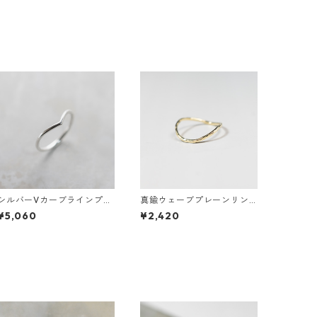
シルバーVカーブラインプレ
真鍮ウェーブプレーンリン
ーンリング 1.5mm幅 鏡面｜
グ 1.2mm幅 槌目｜FA-1011
¥5,060
¥2,420
FA-1180