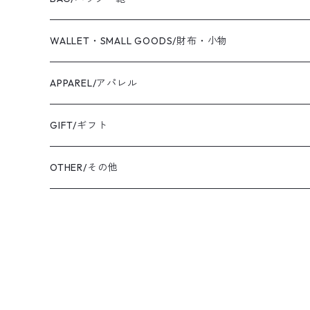
PIERCED EARRINGS/ピアス
CANVAS/帆布
WALLET・SMALL GOODS/財布・小物
EAR CUFF/イヤーカフ
LEATHER/皮革
APPAREL/アパレル
BANGLE・BRACELET/バングル・ブレスレット
トートバッグ
TOPS/トップス
GIFT/ギフト
SHIRT・BLOUSE/シャツ・ブラウス
K18YG/K18イエローゴールド
ショルダーバッグ
OUTER/アウター
OTHER/その他
JACKET・BLOUSON/ジャケット・ブルゾン
K18PG/K18ピンクゴールド
PT900/プラチナ
K10YG/K10イエローゴールド