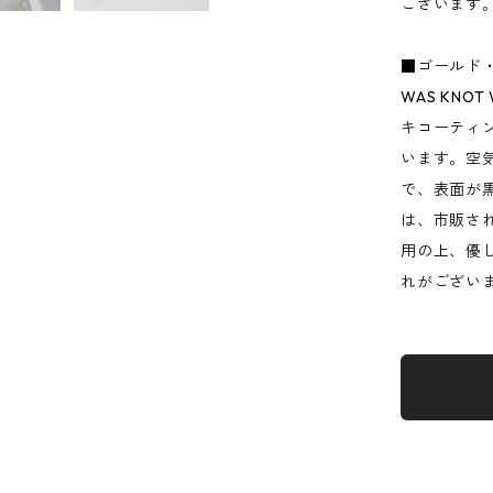
ございます
■ゴールド
WAS KN
キコーティ
います。空
で、表面が
は、市販さ
用の上、優
れがござい