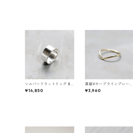
0.8 pt900 matte｜FA-616
シルバーフラットリング 8.0
真鍮Vカーブラインプレー
mm幅 鏡面｜FA-1186
リング 1.5mm幅 鏡面｜FA-
¥14,850
¥3,960
184