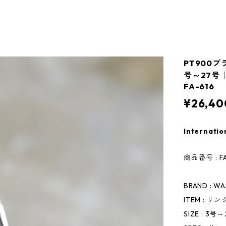
PT900プ
号～27号｜W
FA-616
¥26,40
Internatio
商品番号 : FA
BRAND : W
ITEM : リ
SIZE : 3号