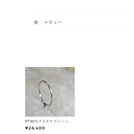
レビュー
PT900プラチナプレーンリ
ング 0.8mm幅 つや消し 3号
¥26,400
～27号｜WKS PLANE RING