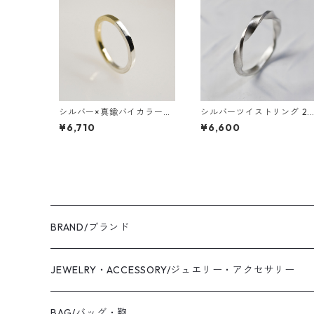
シルバー×真鍮バイカラーハ
シルバーツイストリング 2.
ーフフラットリング 2.0mm
mm幅 つや消し 3号～27号
¥6,710
¥6,600
幅 鏡面｜WKS SV×BS BI-CO
｜WKH TWIST RING 2.5 sv
LOR HALF FLAT RING 2.0
matte｜FA-721
mirror｜FA-510
BRAND/ブランド
WAS KNOT WAS
JEWELRY・ACCESSORY/ジュエリー・アクセサリー
2019 S/S
Coaling Cards Publisher
RING/リング・指輪
BAG/バッグ・鞄