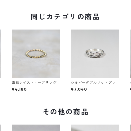
同じカテゴリの商品
ン
真鍮ツイストロープリング
シルバーダブルノットプレ
1
0.8mm×2 鏡面｜FA-1168
ーンリング 1.2mm×2 鏡面｜
¥4,180
¥7,040
FA-1158
その他の商品