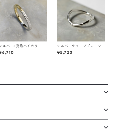
シルバー×真鍮バイカラーハ
シルバーウェーブプレーン
ーフシックフラットリング
リング 1.8mm幅 鏡面 3号～
¥6,710
¥5,720
2.0mm幅 つや消し縦槌目 3
27号｜WKH WAVE PLAIN R
号～27号｜WKH SV×BS BI-
ING 1.8 sv gloss｜FA-853
COLOR HALF THICK FLAT
RING 2.0 matte vertical h
ammer｜FA-898