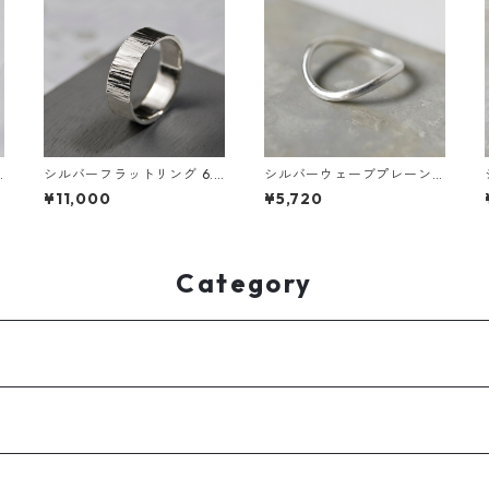
5
シルバーフラットリング 6.0
シルバーウェーブプレーン
mm幅 縦槌目 3号～27号｜
リング 1.8mm幅 つや消し 3
¥11,000
¥5,720
WKS FLAT RING 6.0 sv ver
号～27号｜WKH WAVE PLA
tical hammer｜FA-659
IN RING 1.8 sv matte｜FA-
854
Category