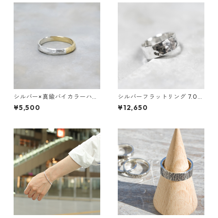
シルバー×真鍮バイカラーハー
シルバーフラットリング 7.0m
フドームプレーンリング 3.0m
m幅 槌目｜FA-209
¥5,500
¥12,650
m幅 つや消し槌目 3号～27号
｜WKF SV×BS BI-COLOR HA
LF DOME PLAIN RING 3.0 m
atte hammer｜FA-1087