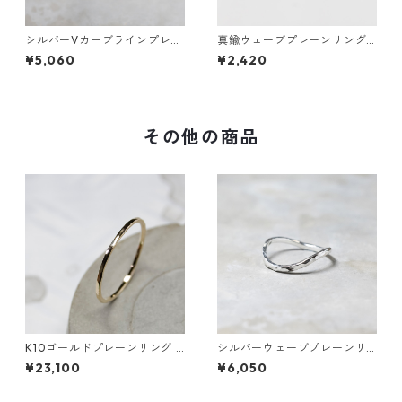
シルバーVカーブラインプレー
真鍮ウェーブプレーンリング
ンリング 1.5mm幅 鏡面｜FA-1
1.2mm幅 槌目｜FA-1011
¥5,060
¥2,420
180
その他の商品
K10ゴールドプレーンリング 1.
シルバーウェーブプレーンリ
0mm幅 槌目 3号～27号｜WK
ング 1.8mm幅 槌目 3号～27号
¥23,100
¥6,050
S PLANE RING 1.0 K10 hamm
｜WKH WAVE PLAIN RING 1.8
er｜FA-348
sv hammer｜FA-1059