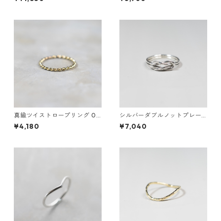
真鍮ツイストロープリング 0.8
シルバーダブルノットプレー
mm×2 鏡面｜FA-1168
ンリング 1.2mm×2 鏡面｜FA-
¥4,180
¥7,040
1158