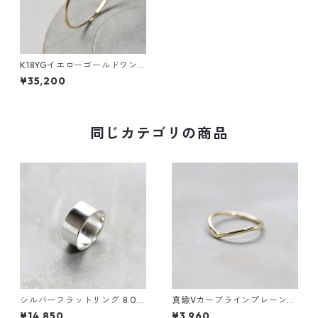
K18YGイエローゴールドワン
ポイント槌目プレーンリング
¥35,200
0.8mm幅 つや消し 3号～27号
｜WKS ONEPOINT HAMMERE
D PLANE RING 0.8 K18YG ma
tte｜FA-612
同じカテゴリの商品
シルバーフラットリング 8.0m
真鍮Vカーブラインプレーンリ
m幅 鏡面｜FA-1186
ング 1.5mm幅 鏡面｜FA-1184
¥14,850
¥3,960