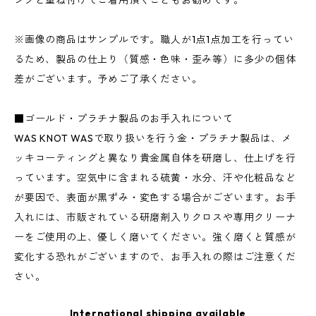
ングと重ね付けでご着用頂くこともお勧めです。
※画像の商品はサンプルです。職人が1点1点加工を行ってい
るため、製品の仕上り（質感・色味・歪み等）に多少の個体
差がございます。予めご了承ください。
■ゴールド・プラチナ製品のお手入れについて
WAS KNOT WASで取り扱いを行う金・プラチナ製品は、メ
ッキコーティングと異なり貴金属自体を研磨し、仕上げを行
っています。空気中に含まれる硫黄・水分、汗や化粧品など
が要因で、表面が黒ずみ・変色する場合がございます。お手
入れには、市販されている研磨剤入りクロスや専用クリーナ
ーをご使用の上、優しく磨いてください。強く磨くと質感が
変化する恐れがございますので、お手入れの際はご注意くだ
さい。
International shipping available