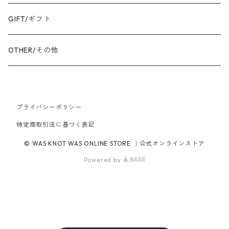
BANGLE・BRACELET/バングル・ブレスレット
トートバッグ
TOPS/トップス
GIFT/ギフト
SHIRT・BLOUSE/シャツ・ブラウス
K18YG/K18イエローゴールド
ショルダーバッグ
OUTER/アウター
OTHER/その他
JACKET・BLOUSON/ジャケット・ブルゾン
K18PG/K18ピンクゴールド
プライバシーポリシー
PT900/プラチナ
特定商取引法に基づく表記
K10YG/K10イエローゴールド
© WAS KNOT WAS ONLINE STORE ｜公式オンラインストア
Powered by
SILVER/シルバー
BRASS/真鍮