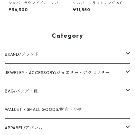
シルバーラウンドプレーンバ
シルバーフラットリング 6.0m
ングル 3.0mm幅 鏡面｜FA-11
m幅 鎚目 燻し 3号～27号｜W
¥36,300
¥11,550
07
KS FLAT RING 6.0 sv hamme
r finish oxidized｜SILVER95
0 銀 指輪 FA-182
Category
BRAND/ブランド
WAS KNOT WAS
JEWELRY・ACCESSORY/ジュエリー・アクセサリー
2019 S/S
Coaling Cards Publisher
RING/リング・指輪
BAG/バッグ・鞄
PIERCED EARRINGS/ピアス
CANVAS/帆布
WALLET・SMALL GOODS/財布・小物
EAR CUFF/イヤーカフ
LEATHER/皮革
APPAREL/アパレル