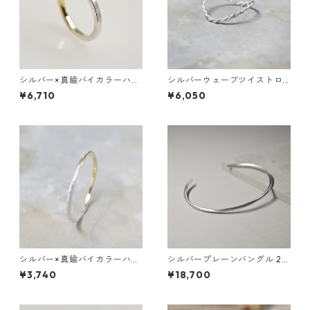
シルバー×真鍮バイカラーハー
シルバーウェーブツイストロ
フフラットリング 2.0mm幅
ープリング 0.8mm×2 つや消
¥6,710
¥6,050
つや消し｜WKS SV×BS BI-CO
し 3号～27号｜WKH WAVE T
LOR HALF FLAT RING 2.0 m
WIST ROPE RING 0.8×2 sv m
atte｜FA-511
atte｜FA-1081
シルバー×真鍮バイカラーハー
シルバープレーンバングル 2.
フプレーンリング 1.2mm幅 つ
0mm幅 つや消し｜WKS PLAN
¥3,740
¥18,700
や消し槌目 3号～27号｜WKH
E BANGLE 2.0 sv matte｜FA
SV×BS BI-COLOR HALF PLAI
-604
N RING 1.2 matte hammer｜