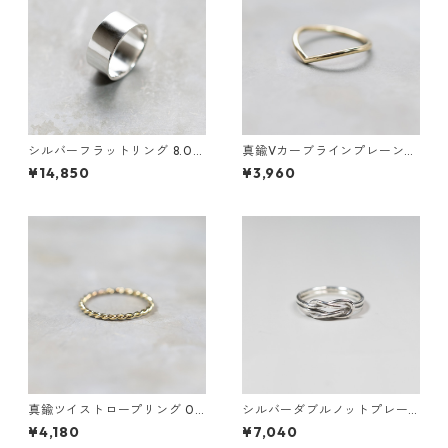
シルバーフラットリング 8.0m
真鍮Vカーブラインプレーンリ
m幅 鏡面｜FA-1186
ング 1.5mm幅 鏡面｜FA-1184
¥14,850
¥3,960
真鍮ツイストロープリング 0.8
シルバーダブルノットプレー
mm×2 鏡面｜FA-1168
ンリング 1.2mm×2 鏡面｜FA-
¥4,180
¥7,040
1158