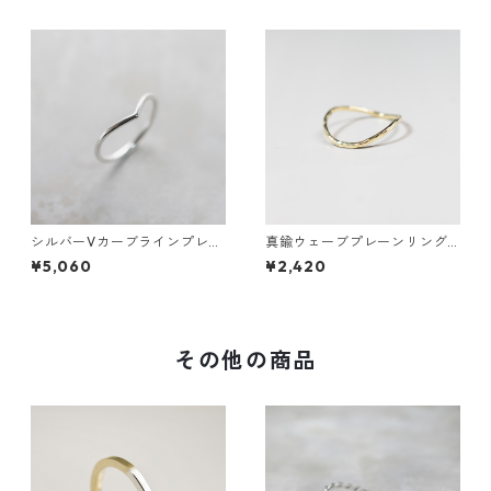
シルバーVカーブラインプレー
真鍮ウェーブプレーンリング
ンリング 1.5mm幅 鏡面｜FA-1
1.2mm幅 槌目｜FA-1011
¥5,060
¥2,420
180
その他の商品