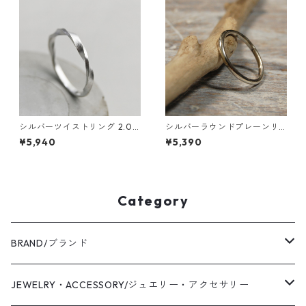
FA-974
シルバーツイストリング 2.0m
シルバーラウンドプレーンリ
m幅 つや消し 3号～27号｜W
ング 1.8mm幅 鏡面｜FA-118
¥5,940
¥5,390
KH TWIST RING 2.0 sv matt
e｜FA-680
Category
BRAND/ブランド
WAS KNOT WAS
JEWELRY・ACCESSORY/ジュエリー・アクセサリー