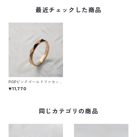
最近チェックした商品
PGPピンクゴールドファセッ
トリング 2.8mm幅 鏡面 5号～
¥11,770
23号｜WKS PGP FACET RING
2.8 sv mirror｜FA-503
同じカテゴリの商品