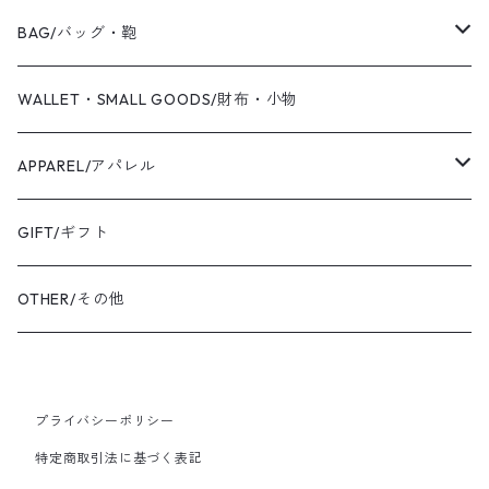
2019 S/S
Coaling Cards Publisher
RING/リング・指輪
BAG/バッグ・鞄
PIERCED EARRINGS/ピアス
CANVAS/帆布
WALLET・SMALL GOODS/財布・小物
EAR CUFF/イヤーカフ
LEATHER/皮革
APPAREL/アパレル
BANGLE・BRACELET/バングル・ブレスレット
トートバッグ
TOPS/トップス
GIFT/ギフト
SHIRT・BLOUSE/シャツ・ブラウス
K18YG/K18イエローゴールド
ショルダーバッグ
OUTER/アウター
OTHER/その他
JACKET・BLOUSON/ジャケット・ブルゾン
K18PG/K18ピンクゴールド
プライバシーポリシー
PT900/プラチナ
特定商取引法に基づく表記