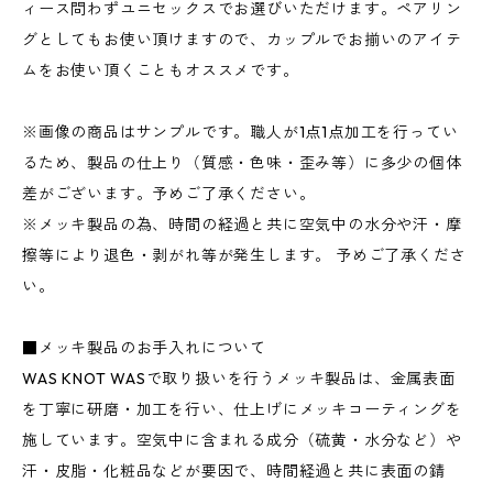
ィース問わずユニセックスでお選びいただけます。ペアリン
グとしてもお使い頂けますので、カップルでお揃いのアイテ
ムをお使い頂くこともオススメです。
※画像の商品はサンプルです。職人が1点1点加工を行ってい
るため、製品の仕上り（質感・色味・歪み等）に多少の個体
差がございます。予めご了承ください。
※メッキ製品の為、時間の経過と共に空気中の水分や汗・摩
擦等により退色・剥がれ等が発生します。 予めご了承くださ
い。
■メッキ製品のお手入れについて
WAS KNOT WASで取り扱いを行うメッキ製品は、金属表面
を丁寧に研磨・加工を行い、仕上げにメッキコーティングを
施しています。空気中に含まれる成分（硫黄・水分など）や
汗・皮脂・化粧品などが要因で、時間経過と共に表面の錆