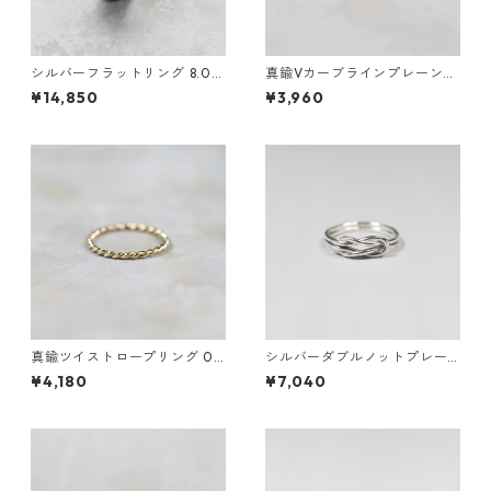
シルバーフラットリング 8.0m
真鍮Vカーブラインプレーンリ
m幅 鏡面｜FA-1186
ング 1.5mm幅 鏡面｜FA-1184
¥14,850
¥3,960
真鍮ツイストロープリング 0.8
シルバーダブルノットプレー
mm×2 鏡面｜FA-1168
ンリング 1.2mm×2 鏡面｜FA-
¥4,180
¥7,040
1158