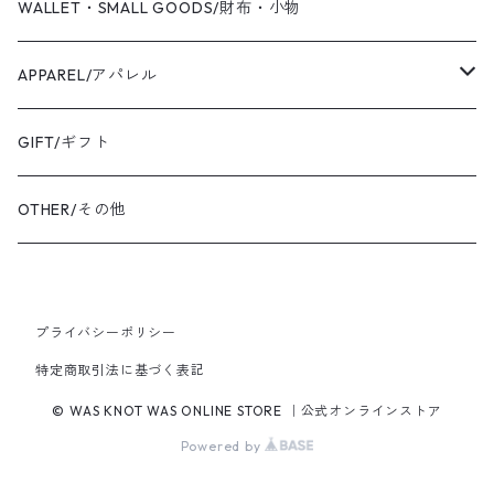
PIERCED EARRINGS/ピアス
CANVAS/帆布
WALLET・SMALL GOODS/財布・小物
EAR CUFF/イヤーカフ
LEATHER/皮革
APPAREL/アパレル
BANGLE・BRACELET/バングル・ブレスレット
トートバッグ
TOPS/トップス
GIFT/ギフト
SHIRT・BLOUSE/シャツ・ブラウス
K18YG/K18イエローゴールド
ショルダーバッグ
OUTER/アウター
OTHER/その他
JACKET・BLOUSON/ジャケット・ブルゾン
K18PG/K18ピンクゴールド
プライバシーポリシー
PT900/プラチナ
特定商取引法に基づく表記
K10YG/K10イエローゴールド
© WAS KNOT WAS ONLINE STORE ｜公式オンラインストア
Powered by
SILVER/シルバー