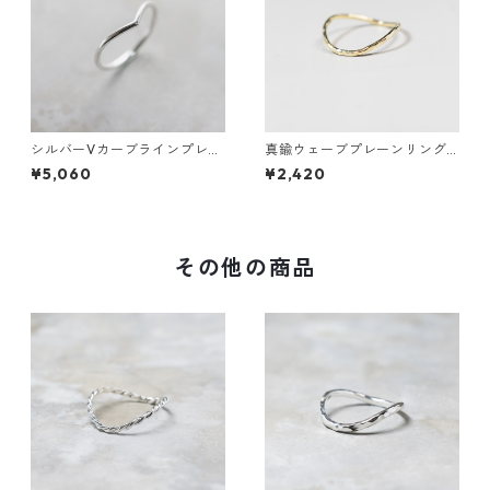
シルバーVカーブラインプレー
真鍮ウェーブプレーンリング
ンリング 1.5mm幅 鏡面｜FA-1
1.2mm幅 槌目｜FA-1011
¥5,060
¥2,420
180
その他の商品