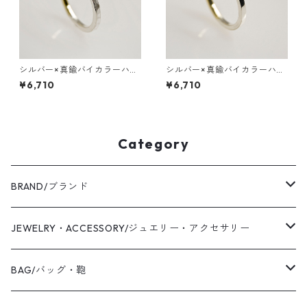
シルバー×真鍮バイカラーハー
シルバー×真鍮バイカラーハー
フフラットリング 2.0mm幅
フフラットリング 2.0mm幅
¥6,710
¥6,710
つや消し槌目｜WKS SV×BS BI
鏡面｜WKS SV×BS BI-COLOR
-COLOR HALF FLAT RING 2.
HALF FLAT RING 2.0 mirror
0 matte hammer｜FA-513
｜FA-510
Category
BRAND/ブランド
WAS KNOT WAS
JEWELRY・ACCESSORY/ジュエリー・アクセサリー
2019 S/S
Coaling Cards Publisher
RING/リング・指輪
BAG/バッグ・鞄