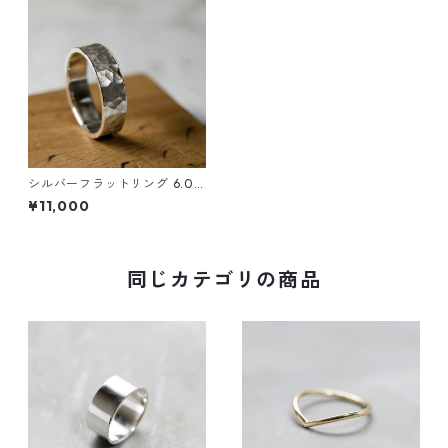
シルバーフラットリング 6.0m
m幅 つや消し槌目 3号～27号
¥11,000
｜WKS FLAT RING 6.0 sv ma
tte hammer ｜FA-408
同じカテゴリの商品