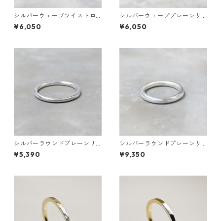
シルバーウェーブツイストロ
シルバーウェーブプレーンリ
ープリング 0.8mm×2 鏡面 3
ング 1.8mm幅 槌目 3号～27号
¥6,050
¥6,050
号～27号｜WKF WAVE TWIST
｜WKH WAVE PLAIN RING 1.8
ROPE RING 0.8×2 sv gloss｜
sv hammer｜FA-1059
FA-1080
シルバーラウンドプレーンリ
シルバーラウンドプレーンリ
ング 1.8mm幅 つや消し｜FA-1
ング 2.5mm幅 つや消し 3号～
¥5,390
¥9,350
19
27号｜WKH ROUND PLAIN RI
NG 2.5 sv matte｜FA-262