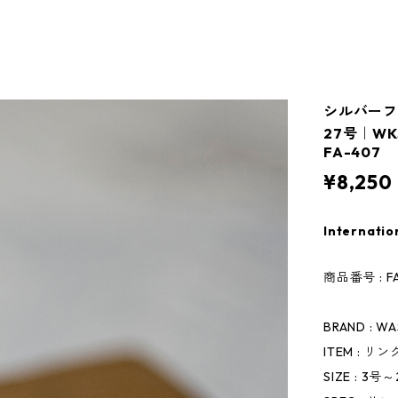
シルバーフ
27号｜WKS 
FA-407
¥8,250
Internatio
商品番号 : F
BRAND : W
ITEM : リ
SIZE : 3号