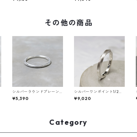
FA-1158
その他の商品
シルバーラウンドプレーン
シルバーワンポイント1/2ツ
リング 1.8mm幅 つや消し｜
イストリング 1.8mm幅 つや
¥5,390
¥9,020
FA-119
消し 3号～27号｜WKS ONE
POINT 1/2 TWIST RING 1.8
sv matte｜FA-337
Category