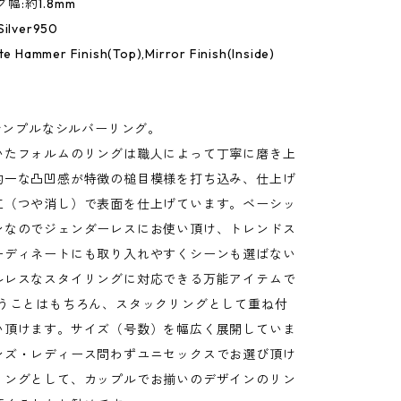
ング幅:約1.8mm
Silver950
tte Hammer Finish(Top),Mirror Finish(Inside)
のシンプルなシルバーリング。
いたフォルムのリングは職人によって丁寧に磨き上
均一な凸凹感が特徴の槌目模様を打ち込み、仕上げ
工（つや消し）で表面を仕上げています。ベーシッ
ンなのでジェンダーレスにお使い頂け、トレンドス
ーディネートにも取り入れやすくシーンも選ばない
ルレスなスタイリングに対応できる万能アイテムで
使うことはもちろん、スタックリングとして重ね付
い頂けます。サイズ（号数）を幅広く展開していま
ンズ・レディース問わずユニセックスでお選び頂け
リングとして、カップルでお揃いのデザインのリン