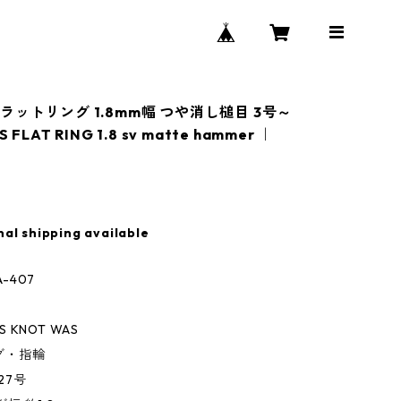
ラットリング 1.8mm幅 つや消し槌目 3号～
FLAT RING 1.8 sv matte hammer ｜
nal shipping available
A-407
AS KNOT WAS
ング・指輪
～27号