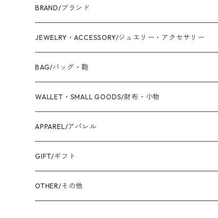
BRAND/ブランド
WAS KNOT WAS
JEWELRY・ACCESSORY/ジュエリー・アクセサリー
2019 S/S
Coaling Cards Publisher
RING/リング・指輪
BAG/バッグ・鞄
PIERCED EARRINGS/ピアス
CANVAS/帆布
WALLET・SMALL GOODS/財布・小物
EAR CUFF/イヤーカフ
LEATHER/皮革
APPAREL/アパレル
BANGLE・BRACELET/バングル・ブレスレット
トートバッグ
TOPS/トップス
GIFT/ギフト
SHIRT・BLOUSE/シャツ・ブラウス
K18YG/K18イエローゴールド
ショルダーバッグ
OUTER/アウター
OTHER/その他
JACKET・BLOUSON/ジャケット・ブルゾン
K18PG/K18ピンクゴールド