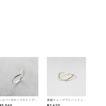
シルバーVカーブラインプレ
真鍮ウェーブプレーンリン
ーンリング 1.5mm幅 鏡面｜
グ 1.2mm幅 槌目｜FA-1011
¥5,060
¥2,420