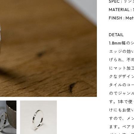
SPEC : リ
MATERIAL : 
FINISH : Ma
DETAIL
1.8mm幅
エッジの効
げられ、不
にマット加
クなデザイ
タイルのコ
のでジャン
す。1本で
けにもお使
すので、メ
ます。ペア