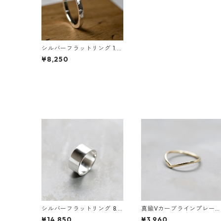
シルバーフラットリング 1.8
mm幅 つや消し槌目 3号～2
¥8,250
7号｜WKS FLAT RING 1.8 sv
matte hammer ｜FA-407
シルバーフラットリング 8.0
真鍮Vカーブラインプレー
mm幅 鏡面｜FA-1186
リング 1.5mm幅 鏡面｜FA-
¥14,850
¥3,960