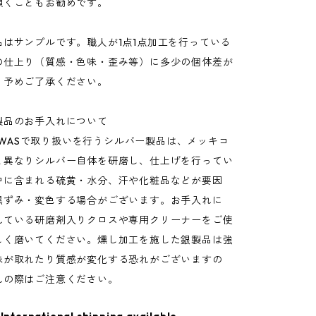
頂くこともお勧めです。
品はサンプルです。職人が1点1点加工を行っている
の仕上り（質感・色味・歪み等）に多少の個体差が
。予めご了承ください。
製品のお手入れについて
OT WASで取り扱いを行うシルバー製品は、メッキコ
と異なりシルバー自体を研磨し、仕上げを行ってい
中に含まれる硫黄・水分、汗や化粧品などが要因
黒ずみ・変色する場合がございます。お手入れに
れている研磨剤入りクロスや専用クリーナーをご使
しく磨いてください。燻し加工を施した銀製品は強
味が取れたり質感が変化する恐れがございますの
れの際はご注意ください。