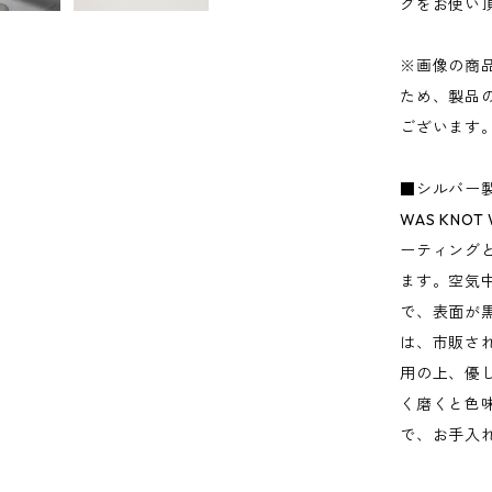
グをお使い
※画像の商
ため、製品
ございます
■シルバー
WAS KN
ーティング
ます。空気
で、表面が
は、市販さ
用の上、優
く磨くと色
で、お手入