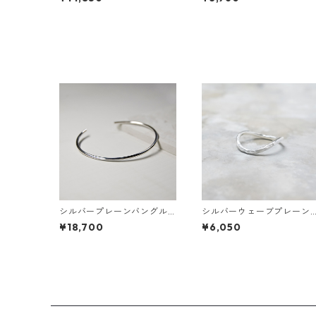
184
シルバープレーンバングル
シルバーウェーブプレーン
2.0mm幅 鏡面｜WKS PLAN
リング 1.8mm幅 つや消し槌
¥18,700
¥6,050
E BANGLE 2.0 sv mirror｜
目 3号～27号｜WKH WAVE
FA-603
PLAIN RING 1.8 sv matte h
ammer｜FA-1060