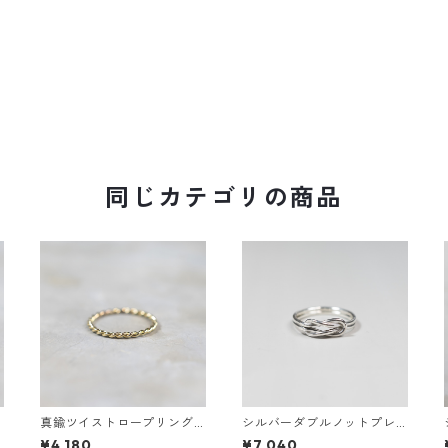
同じカテゴリの商品
ン
真鍮ツイストロープリング
シルバーダブルノットプレ
1
0.8mm×2 鏡面｜FA-1168
ーンリング 1.2mm×2 鏡面｜
¥4,180
¥7,040