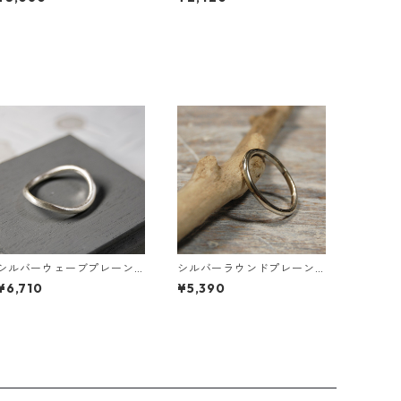
FA-1180
シルバーウェーブプレーン
シルバーラウンドプレーン
リング 2.0mm幅 つや消し
リング 1.8mm幅 鏡面｜FA-1
¥6,710
¥5,390
3号～27号｜WKS WAVE PL
18
ANE RING 2.0 sv matte｜F
A-545