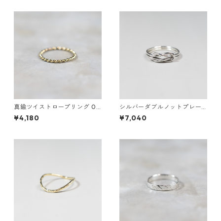
真鍮ツイストロープリング 0.8
シルバーダブルノットプレー
mm×2 鏡面｜FA-1168
ンリング 1.2mm×2 鏡面｜FA-
¥4,180
¥7,040
1158