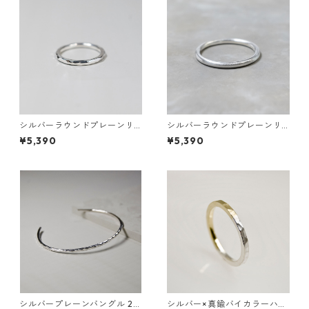
シルバーラウンドプレーンリ
シルバーラウンドプレーンリ
ング 1.8mm幅 槌目｜FA-120
ング 1.8mm幅 つや消し｜FA-1
¥5,390
¥5,390
19
シルバープレーンバングル 2.
シルバー×真鍮バイカラーハー