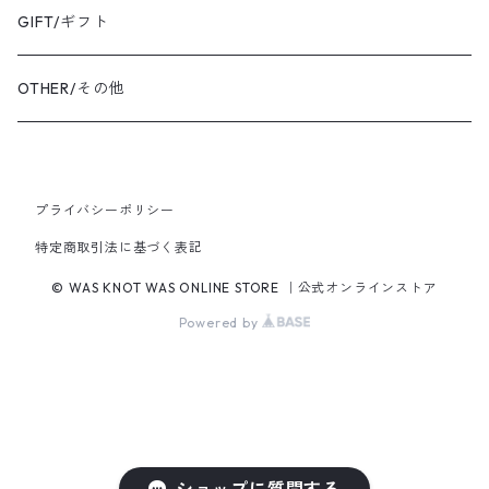
BANGLE・BRACELET/バングル・ブレスレット
トートバッグ
TOPS/トップス
GIFT/ギフト
SHIRT・BLOUSE/シャツ・ブラウス
K18YG/K18イエローゴールド
ショルダーバッグ
OUTER/アウター
OTHER/その他
JACKET・BLOUSON/ジャケット・ブルゾン
K18PG/K18ピンクゴールド
プライバシーポリシー
PT900/プラチナ
特定商取引法に基づく表記
K10YG/K10イエローゴールド
© WAS KNOT WAS ONLINE STORE ｜公式オンラインストア
Powered by
SILVER/シルバー
BRASS/真鍮
RH.P/ロジウムメッキコーティング