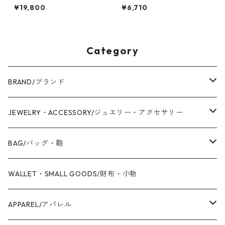
0mm幅 槌目｜WKS PLANE B
フフラットリング 2.0mm幅
¥19,800
¥6,710
ANGLE 2.0 sv hammer｜FA-
つや消し槌目｜WKS SV×BS BI
605
-COLOR HALF FLAT RING 2.
0 matte hammer｜FA-513
Category
BRAND/ブランド
WAS KNOT WAS
JEWELRY・ACCESSORY/ジュエリー・アクセサリー
2019 S/S
Coaling Cards Publisher
RING/リング・指輪
BAG/バッグ・鞄
PIERCED EARRINGS/ピアス
CANVAS/帆布
WALLET・SMALL GOODS/財布・小物
EAR CUFF/イヤーカフ
LEATHER/皮革
APPAREL/アパレル