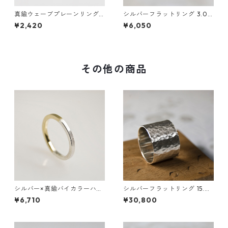
真鍮ウェーブプレーンリング
シルバーフラットリング 3.0m
1.2mm幅 槌目｜FA-1011
m幅 斜槌目｜FA-1178
¥2,420
¥6,050
その他の商品
シルバー×真鍮バイカラーハー
シルバーフラットリング 15.0
フフラットリング 2.0mm幅
mm幅 つや消し槌目 3号～27
¥6,710
¥30,800
つや消し｜WKS SV×BS BI-CO
号｜WKS FLAT RING 15.0 sv
LOR HALF FLAT RING 2.0 m
matte hammer ｜FA-413
atte｜FA-511