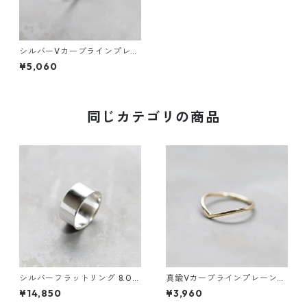
シルバーVカーブラインプレー
ンリング 1.5mm幅 鏡面｜FA-1
¥5,060
180
同じカテゴリの商品
シルバーフラットリング 8.0m
真鍮Vカーブラインプレーンリ
m幅 鏡面｜FA-1186
ング 1.5mm幅 鏡面｜FA-1184
¥14,850
¥3,960