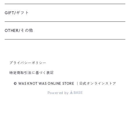
BANGLE・BRACELET/バングル・ブレスレット
トートバッグ
TOPS/トップス
GIFT/ギフト
SHIRT・BLOUSE/シャツ・ブラウス
K18YG/K18イエローゴールド
ショルダーバッグ
OUTER/アウター
OTHER/その他
JACKET・BLOUSON/ジャケット・ブルゾン
K18PG/K18ピンクゴールド
プライバシーポリシー
PT900/プラチナ
特定商取引法に基づく表記
K10YG/K10イエローゴールド
© WAS KNOT WAS ONLINE STORE ｜公式オンラインストア
Powered by
SILVER/シルバー
BRASS/真鍮