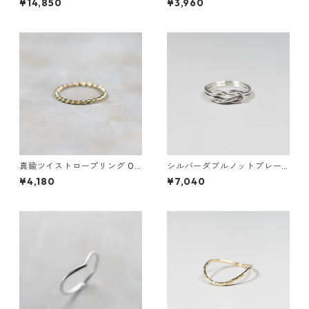
¥14,850
¥3,960
真鍮ツイストロープリング 0.8
シルバーダブルノットプレー
mm×2 鏡面｜FA-1168
ンリング 1.2mm×2 鏡面｜FA-
¥4,180
¥7,040
1158