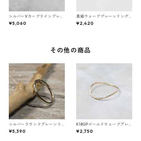
シルバーVカーブラインプレー
真鍮ウェーブプレーンリング
ンリング 1.5mm幅 鏡面｜FA-1
1.2mm幅 槌目｜FA-1011
¥5,060
¥2,420
180
その他の商品
シルバーラウンドプレーンリ
K18GPゴールドウェーブプレ
ング 1.8mm幅 鏡面｜FA-118
ーンリング 0.8mm幅 槌目 3
¥5,390
¥2,750
号～27号｜WKH K18GP WAVE
PLAIN RING 0.8 bs hammer