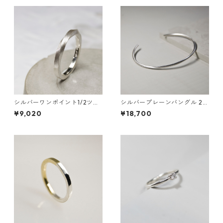
｜FA-1009
シルバーワンポイント1/2ツイ
シルバープレーンバングル 2.
ストリング 1.8mm幅 つや消し
0mm幅 つや消し｜WKS PLAN
¥9,020
¥18,700
3号～27号｜WKS ONEPOINT
E BANGLE 2.0 sv matte｜FA
1/2 TWIST RING 1.8 sv matte
-604
｜FA-337