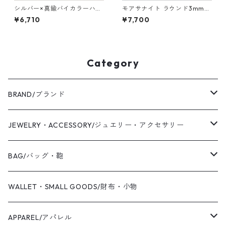
シルバー×真鍮バイカラーハー
モアサナイト ラウンド3mm
フフラットリング 2.0mm幅
シルバープレーンリング 1.5m
¥6,710
¥7,700
鏡面｜WKS SV×BS BI-COLOR
m幅 鏡面｜FA-1160
HALF FLAT RING 2.0 mirror
｜FA-510
Category
BRAND/ブランド
WAS KNOT WAS
JEWELRY・ACCESSORY/ジュエリー・アクセサリー
2019 S/S
Coaling Cards Publisher
RING/リング・指輪
BAG/バッグ・鞄
PIERCED EARRINGS/ピアス
CANVAS/帆布
WALLET・SMALL GOODS/財布・小物
EAR CUFF/イヤーカフ
LEATHER/皮革
APPAREL/アパレル