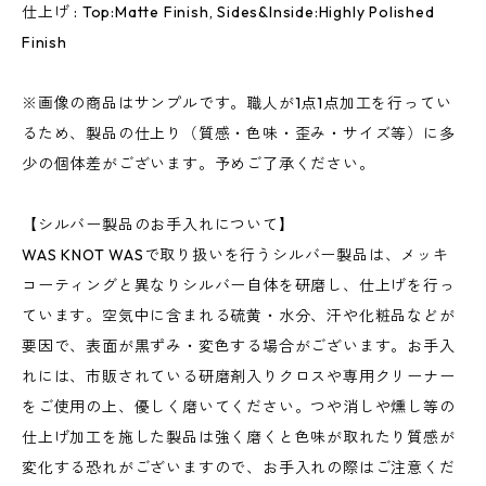
仕上げ : Top:Matte Finish, Sides&Inside:Highly Polished
Finish
※画像の商品はサンプルです。職人が1点1点加工を行ってい
るため、製品の仕上り（質感・色味・歪み・サイズ等）に多
少の個体差がございます。予めご了承ください。
【シルバー製品のお手入れについて】
WAS KNOT WASで取り扱いを行うシルバー製品は、メッキ
コーティングと異なりシルバー自体を研磨し、仕上げを行っ
ています。空気中に含まれる硫黄・水分、汗や化粧品などが
要因で、表面が黒ずみ・変色する場合がございます。お手入
れには、市販されている研磨剤入りクロスや専用クリーナー
をご使用の上、優しく磨いてください。つや消しや燻し等の
仕上げ加工を施した製品は強く磨くと色味が取れたり質感が
変化する恐れがございますので、お手入れの際はご注意くだ