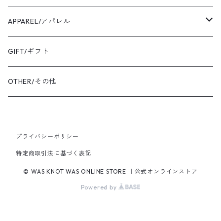
EAR CUFF/イヤーカフ
LEATHER/皮革
APPAREL/アパレル
BANGLE・BRACELET/バングル・ブレスレット
トートバッグ
TOPS/トップス
GIFT/ギフト
SHIRT・BLOUSE/シャツ・ブラウス
K18YG/K18イエローゴールド
ショルダーバッグ
OUTER/アウター
OTHER/その他
JACKET・BLOUSON/ジャケット・ブルゾン
K18PG/K18ピンクゴールド
プライバシーポリシー
PT900/プラチナ
特定商取引法に基づく表記
K10YG/K10イエローゴールド
© WAS KNOT WAS ONLINE STORE ｜公式オンラインストア
Powered by
SILVER/シルバー