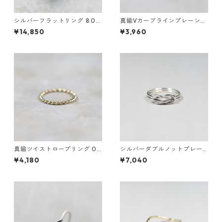
シルバーフラットリング 8.0m
真鍮Vカーブラインプレーンリ
m幅 鏡面｜FA-1186
ング 1.5mm幅 鏡面｜FA-1184
¥14,850
¥3,960
真鍮ツイストロープリング 0.8
シルバーダブルノットプレー
mm×2 鏡面｜FA-1168
ンリング 1.2mm×2 鏡面｜FA-
¥4,180
¥7,040
1158