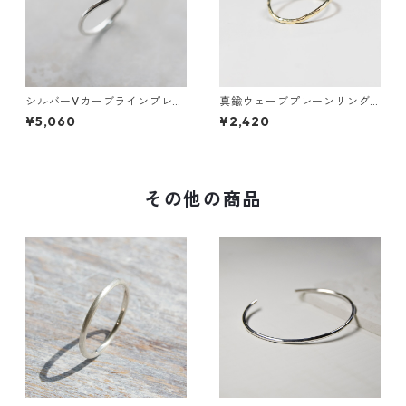
シルバーVカーブラインプレー
真鍮ウェーブプレーンリング
ンリング 1.5mm幅 鏡面｜FA-1
1.2mm幅 槌目｜FA-1011
¥5,060
¥2,420
180
その他の商品