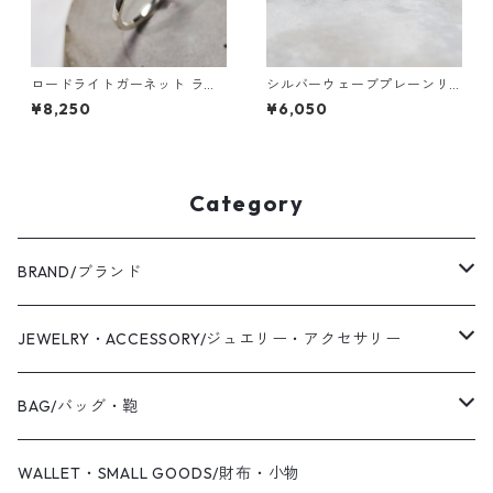
ロードライトガーネット ラウ
シルバーウェーブプレーンリ
ンド3mm シルバープレーンリ
ング 1.8mm幅 つや消し槌目 3
¥8,250
¥6,050
ング 1.5mm幅 槌目 3号～21号
号～27号｜WKH WAVE PLAIN
｜W.K.W. RHODOLITE GARN
RING 1.8 sv matte hammer
ET RD3mm PLANE RING 1.5 s
｜FA-1060
v hammer finish｜FA-290
Category
BRAND/ブランド
WAS KNOT WAS
JEWELRY・ACCESSORY/ジュエリー・アクセサリー
2019 S/S
Coaling Cards Publisher
RING/リング・指輪
BAG/バッグ・鞄
PIERCED EARRINGS/ピアス
CANVAS/帆布
WALLET・SMALL GOODS/財布・小物