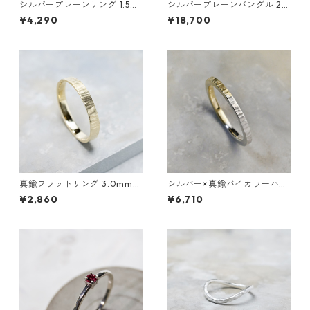
シルバープレーンリング 1.5m
シルバープレーンバングル 2.
m幅 マット 3号～27号｜WKS
0mm幅 鏡面｜WKS PLANE B
¥4,290
¥18,700
PLANE RING 1.5 sv matte｜SI
ANGLE 2.0 sv mirror｜FA-6
LVER950 銀 指輪 FA-173
03
真鍮フラットリング 3.0mm幅
シルバー×真鍮バイカラーハー
つや消し縦槌目 3号～27号｜
フシックフラットリング 2.0m
¥2,860
¥6,710
WKH FLAT RING 3.0 bs matt
m幅 つや消し縦槌目 3号～27
e vertical｜FA-950
号｜WKH SV×BS BI-COLOR H
ALF THICK FLAT RING 2.0 m
atte vertical hammer｜FA-8
98